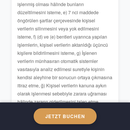
işlenmiş olması hâlinde bunların
düzeltilmesini isteme, e) 7 nci maddede
öngörülen şartlar çerçevesinde kişisel
verilerin silinmesini veya yok edilmesini
isteme, f) (d) ve (e) bentleri uyarınca yapılan
işlemlerin, kişisel verilerin aktarıldığı üçüncü
kişilere bildirilmesini isteme, g) İşlenen
verilerin münhasıran otomatik sistemler
vasıtasıyla analiz edilmesi suretiyle kişinin
kendisi aleyhine bir sonucun ortaya çıkmasına
itiraz etme, ğ) Kişisel verilerin kanuna aykırı
olarak işlenmesi sebebiyle zarara uğraması
hâlinde zararın giderilmesini talep etme,
hakkına sahiptir. Buna karşın, Şirket içinde
JETZT BUCHEN
anonimleştirilmiş verilerle ilgili olarak kişilerin
bir hakkı bulunmamaktadır. Rubi Hotels,