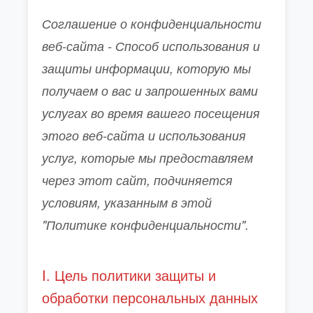
Соглашение о конфиденциальности
веб-сайта - Способ использования и
защиты информации, которую мы
получаем о вас и запрошенных вами
услугах во время вашего посещения
этого веб-сайта и использования
услуг, которые мы предоставляем
через этот сайт, подчиняется
условиям, указанным в этой
"Политике конфиденциальности".
I. Цель политики защиты и
обработки персональных данных