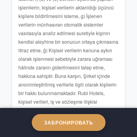
işlemlerin, kişisel verilerin aktarıldığı üçüncü
kişilere bildirilmesini isteme, g) İşlenen
verilerin münhasıran otomatik sistemler
vasıtasıyla analiz edilmesi suretiyle kişinin
kendisi aleyhine bir sonucun ortaya çıkmasına
itiraz etme, ğ) Kişisel verilerin kanuna aykırı
olarak işlenmesi sebebiyle zarara uğraması
hâlinde zararın giderilmesini talep etme,
hakkına sahiptir. Buna karşın, Şirket içinde
anonimleştirilmiş verilerle ilgili olarak kişilerin
bir hakkı bulunmamaktadır. Rubi Hotels,
kişisel verileri, iş ve sözleşme ilişkisi
gereğince, bir yargısal görevin ya da devlet
otoritesinin Kanuni yetkilerini kullanması
ЗАБРОНИРОВАТЬ
amacıyla ilgili kurum ve kuruluşlarca
paylaşabilir.